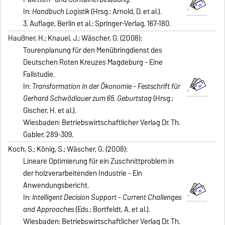
In:
Handbuch Logistik
(Hrsg.: Arnold, D. et al.).
3. Auflage, Berlin et al.: Springer-Verlag, 167-180.
Haußner, H.; Knauel, J.; Wäscher, G. (2008):
Tourenplanung für den Menübringdienst des
Deutschen Roten Kreuzes Magdeburg - Eine
Fallstudie.
In:
Transformation in der Ökonomie - Festschrift für
Gerhard Schwödiauer zum 65. Geburtstag
(Hrsg.:
Gischer, H. et al.).
Wiesbaden: Betriebswirtschaftlicher Verlag Dr. Th.
Gabler, 289-309.
Koch, S.; König, S.; Wäscher, G. (2008):
Lineare Optimierung für ein Zuschnittproblem in
der holzverarbeitenden Industrie - Ein
Anwendungsbericht.
In:
Intelligent Decision Support - Current Challenges
and Approaches
(Eds.: Bortfeldt, A. et al.).
Wiesbaden: Betriebswirtschaftlicher Verlag Dr. Th.